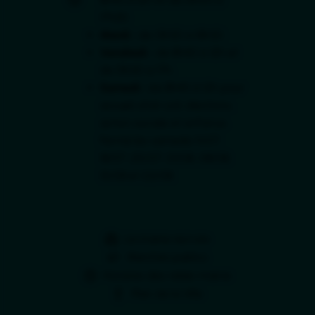
17h30.
Mardi :
de 13h30 à 18h30.
Vendredi :
de 8h45 à 12h et
de 13h30 à 17h.
Samedi :
de 8h45 à 12h pour
accueil, état civil, élections,
action sociale et enfance.
Fermé les samedis 11/07,
18/07, 25/07, 01/08, 08/08,
15/08 et 22/08.
La mairie recrute
Marchés publics
Horaires des relais-mairie
Plan de la Ville