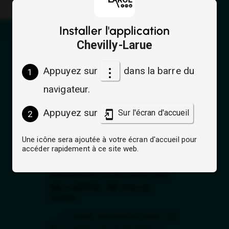
Installer l'application
ADRESSE
Chevilly-Larue
Appuyez sur
dans la barre du
1
88 avenue du Général de
Gaulle
navigateur.
(ouverture dans 
94 669 Chevilly-Larue Cedex
(ouverture dans un nouvel onglet)
Appuyez sur
Sur l'écran d'accueil
2
+33 1 45 60 18 00
Une icône sera ajoutée à votre écran d'accueil pour
Nous écrire
accéder rapidement à ce site web.
HORAIRES D'OUVERTURE
DE L'HÔTEL DE VILLE
Lundi, mercredi et jeudi :
de
8h45 à 12h et de 13h30 à