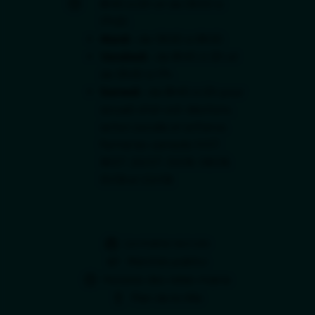
8h45 à 12h et de 13h30 à
17h30.
Mardi :
de 13h30 à 18h30.
Vendredi :
de 8h45 à 12h et
de 13h30 à 17h.
Samedi :
de 8h45 à 12h pour
accueil, état civil, élections,
action sociale et enfance.
Fermé les samedis 11/07,
18/07, 25/07, 01/08, 08/08,
15/08 et 22/08.
La mairie recrute
Marchés publics
Horaires des relais-mairie
Plan de la Ville