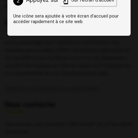
2
Européenne, à savoir, en France.
Une icône sera ajoutée à votre écran d'accueil pour
Données personnelles
accéder rapidement à ce site web.
Le nouveau Règlement Général sur la Protection des
Données personnelles (RGPD) est entré en application le
25 mai 2018. Il vient renforcer et enrichir les dispositions
de la loi Informatique et Libertés visant à la transparence
et à la protection de vos données personnelles.
Consulter notre politique de confidentialité
Nous contacter
Vous pouvez nous contacter directement sur le formulaire
de contact
.