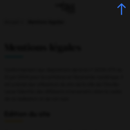
Gestion des traceurs
Aller
Aller
Aller
à
au
au
la
contenu
pied
Accueil
Mentions légales
navigation
de
page
Mentions légales
Conformément aux dispositions de la loi n° 2004-575 du
21 juin 2004 pour la confiance en l’économie numérique, il
est précisé aux utilisateurs du site de la ville de Chevilly-
Larue l’identité des différents intervenants dans le cadre
de sa réalisation et de son suivi.
Edition du site