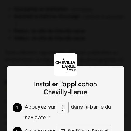
Conception et réalisation :
Inovagora
Assistant à maîtrise d’ouvrage :
Canévet & associés
(ouverture dans un nouvel onglet)
Photos :
la ville de Chevilly-Larue
Vidéos :
la ville de Chevilly-Larue
Toute utilisation, reproduction, diffusion, publication ou
retransmission du logo de la ville ou de photographies ne
pourra se faire sans l’accord de
la ville de Chevilly-Larue
.
Hébergeur
Installer l'application
Chevilly-Larue
(ouverture dan
Le site est hébergé par la société
Inovagora.
Appuyez sur
dans la barre du
1
Le stockage des données personnelles des Utilisateurs est
navigateur.
exclusivement réalisé dans les centres de données («
clusters ») localisés dans des Etats membres de l’Union
Appuyez sur
Sur l'écran d'accueil