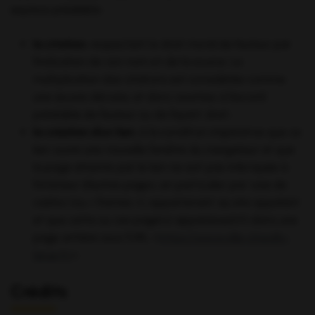
express préalable :
la citation
, respectant le droit moral de l’auteur par
l’indication de son nom et de la source. La
multiplication des citations est considérée comme
une œuvre dérivée, et donc soumise à l’accord
préalable de l’auteur ou de l’ayant droit ;
la création d’un lien
, à la condition impérative que ce
lien ouvre une nouvelle fenêtre du navigateur et que
la page atteinte par le lien ne soit pas imbriquée à
l’intérieur d’autres pages, en particulier par voie de
cadres (ou « frames »), appartenant au site appelant
et que cette ou ces page(s) apparaisse(nt) dans une
page entière sous l’URL «
https://www.ville-chevilly-
larue.fr/
».
Crédits