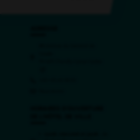
ADRESSE
88 avenue du Général de
Gaulle
(ouverture dans 
94 669 Chevilly-Larue Cedex
(ouverture dans un nouvel onglet)
+33 1 45 60 18 00
Nous écrire
HORAIRES D'OUVERTURE
DE L'HÔTEL DE VILLE
Lundi, mercredi et jeudi :
de