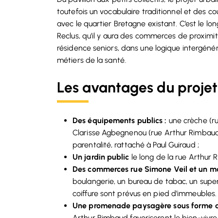
toutefois un vocabulaire traditionnel et des co
avec le quartier Bretagne existant. C’est le lon
Reclus, qu’il y aura des commerces de proximit
résidence seniors, dans une logique intergénér
métiers de la santé.
Les avantages du projet
Des équipements publics :
une crèche (ru
Clarisse Agbegnenou (rue Arthur Rimbaud)
parentalité, rattaché à Paul Guiraud ;
Un jardin public
le long de la rue Arthur 
Des commerces rue Simone Veil et un ma
boulangerie, un bureau de tabac, un supe
coiffure sont prévus en pied d’immeubles
Une promenade paysagère sous forme de
Arthur Rimbaud favoriseront le bien-vivre 