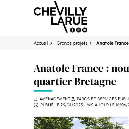
Gestion des traceurs
Aller
Aller
Aller
à
au
au
la
contenu
pied
navigation
de
page
Accueil
Grands projets
Anatole France 
Anatole France : nou
quartier Bretagne
AMÉNAGEMENT
PARCS ET SERVICES PUBL
PUBLIÉ LE
29/04/2025
| MIS À JOUR LE
16/06/