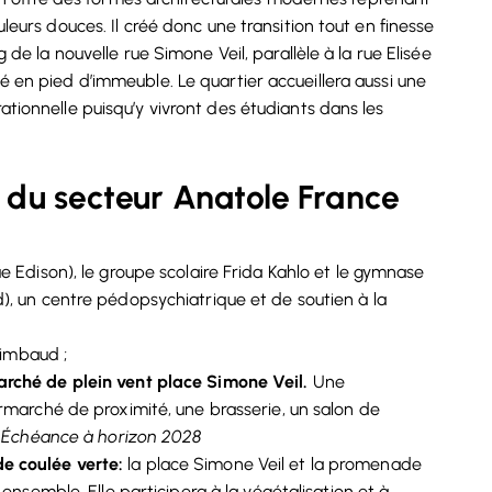
uleurs douces. Il créé donc une transition tout en finesse
g de la nouvelle rue Simone Veil, parallèle à la rue Elisée
é en pied d’immeuble. Le quartier accueillera aussi une
ationnelle puisqu’y vivront des étudiants dans les
 du secteur Anatole France
e Edison), le groupe scolaire Frida Kahlo et le gymnase
, un centre pédopsychiatrique et de soutien à la
Rimbaud ;
rché de plein vent place Simone Veil.
Une
rmarché de proximité, une brasserie, un salon de
.
Échéance à horizon 2028
 coulée verte:
la place Simone Veil et la promenade
ensemble. Elle participera à la végétalisation et à