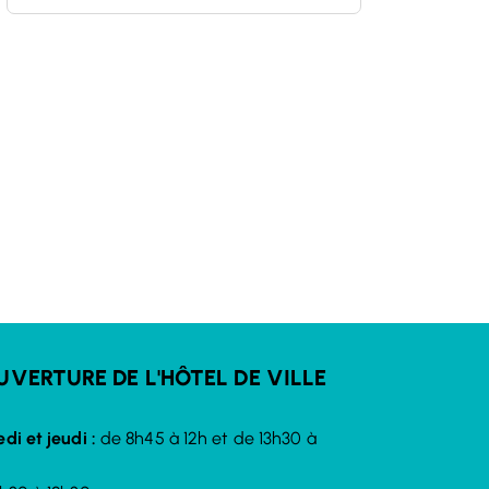
UVERTURE DE L'HÔTEL DE VILLE
di et jeudi :
de 8h45 à 12h et de 13h30 à
et)
nglet)