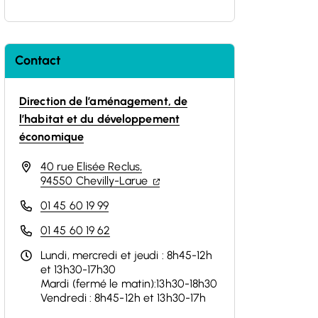
Contact
Direction de l’aménagement, de
l’habitat et du développement
économique
40 rue Elisée Reclus,
(ouverture dans un nouvel onglet
(ouverture dans un nouvel ongl
94550 Chevilly-Larue
01 45 60 19 99
01 45 60 19 62
Lundi, mercredi et jeudi : 8h45-12h
et 13h30-17h30
Mardi (fermé le matin):13h30-18h30
Vendredi : 8h45-12h et 13h30-17h