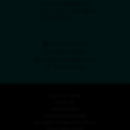
Fermé les samedis 11/07,
18/07, 25/07, 01/08, 08/08,
15/08 et 22/08.
La mairie recrute
Marchés publics
Horaires des relais-mairie
Plan de la Ville
Gestion des cookies
Plan du site
Mentions légales
Politique de confidentialité
Accessibilité : partiellement conforme
Écoconception du site