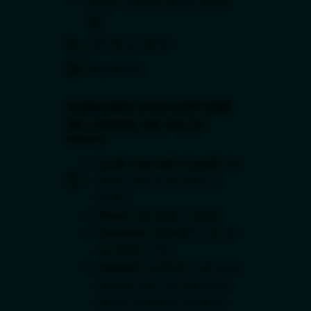
(ouverture dans 
94 669 Chevilly-Larue Cedex
(ouverture dans un nouvel onglet)
+33 1 45 60 18 00
Nous écrire
HORAIRES D'OUVERTURE
DE L'HÔTEL DE VILLE
Lundi, mercredi et jeudi :
de
8h45 à 12h et de 13h30 à
17h30.
Mardi :
de 13h30 à 18h30.
Vendredi :
de 8h45 à 12h et
de 13h30 à 17h.
Samedi :
de 8h45 à 12h pour
accueil, état civil, élections,
action sociale et enfance.