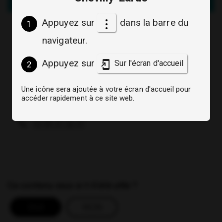
Appuyez sur
dans la barre du
1
Association pour le don du sang bénévole de
navigateur.
Chevilly-Larue (ADSB Chevilly-Larue)
Jacqueline JAOUEN
Appuyez sur
Sur l'écran d'accueil
2
présidente
Une icône sera ajoutée à votre écran d'accueil pour
6 Square de la Sablonniere,
accéder rapidement à ce site web.
(ouverture dans un nouvel onglet)
(ouverture dans un nouvel onglet)
94260 Fresnes
06 84 47 36 47
Ce contenu vous a-t-il été utile ?
OUI
NON