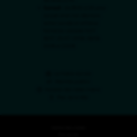
de 13h30 à 17h.
Samedi :
de 8h45 à 12h pour
accueil, état civil, élections,
action sociale et enfance.
Fermé les samedis 11/07,
18/07, 25/07, 01/08, 08/08,
15/08 et 22/08.
La mairie recrute
Marchés publics
Horaires des relais-mairie
Plan de la Ville
Gestion des cookies
Plan du site