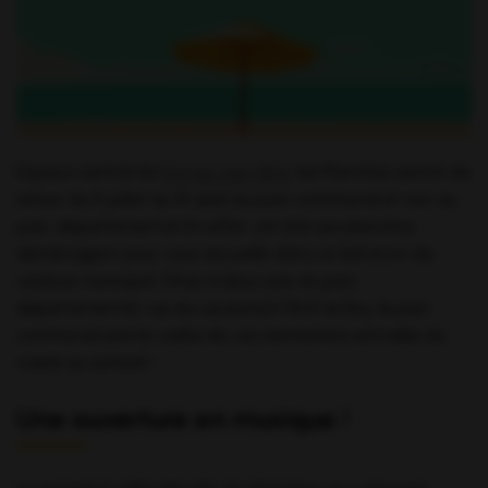
Espace central de
Sortez c’est l’été
, les Planches seront de
retour du 4 juillet au 14 août au parc communal et non au
parc départemental. En effet, cet été Les planches
déménagent pour vous accueillir dans un bel écrin de
verdure municipal. Situé à deux pas du parc
départemental, rue du Lieutenant Petit le Roy, le parc
communal sera le cadre de vos animations estivales du
mardi au samedi !
Une ouverture en musique !