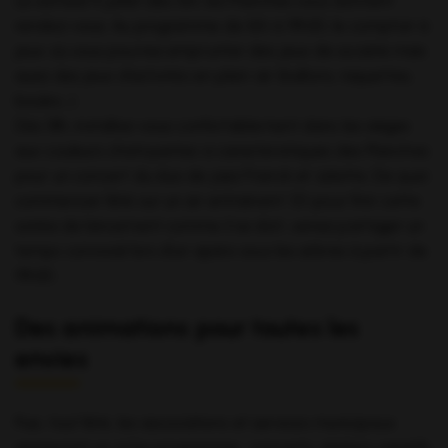
Le samedi 4 juillet dès 16h, les Planches vous donnent
rendez-vous. Au programme de 16h à 19h30, le comptoir à
jeux où vous pourrez emprunter des jeux de société mais
aussi des jeux d’activités en plein air (ballons, raquettes,
boules…).
Dès 18h, installez-vous confortablement dans les sièges
aux couleurs chatoyantes si caractéristiques des Planches
pour un concert du duo de jazz Franck et Juliette. De quoi
commencer l’été sur un air entrainant ! Et pour finir cette
soirée de lancement comme il se doit, venez partager un
temps convivial lors d’un apéro sous les arbres à partir de
19h30.
Des animations pour toutes les
envies
Puis, tout l’été, les associations et services municipaux
animeront un riche programme : concerts, ateliers créatifs,