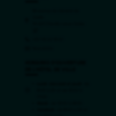
88 avenue du Général de
Gaulle
(ouverture dans 
94 669 Chevilly-Larue Cedex
(ouverture dans un nouvel onglet)
+33 1 45 60 18 00
Nous écrire
HORAIRES D'OUVERTURE
DE L'HÔTEL DE VILLE
Lundi, mercredi et jeudi :
de
8h45 à 12h et de 13h30 à
17h30.
Mardi :
de 13h30 à 18h30.
Vendredi :
de 8h45 à 12h et