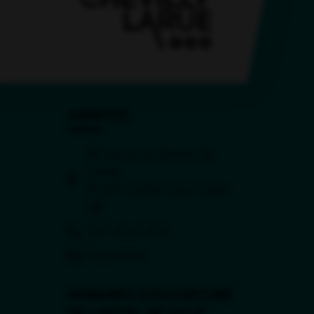
ADRESSE
88 avenue du Général de
Gaulle
(ouverture dans 
94 669 Chevilly-Larue Cedex
(ouverture dans un nouvel onglet)
+33 1 45 60 18 00
Nous écrire
HORAIRES D'OUVERTURE
DE L'HÔTEL DE VILLE