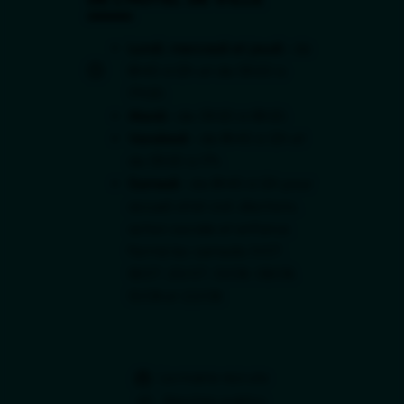
Lundi, mercredi et jeudi :
de
8h45 à 12h et de 13h30 à
17h30.
Mardi :
de 13h30 à 18h30.
Vendredi :
de 8h45 à 12h et
de 13h30 à 17h.
Samedi :
de 8h45 à 12h pour
accueil, état civil, élections,
action sociale et enfance.
Fermé les samedis 11/07,
18/07, 25/07, 01/08, 08/08,
15/08 et 22/08.
La mairie recrute
Marchés publics