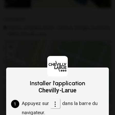
Localisation :
Espace Jacqueline Auriol - 1 Avenue Georges Guynemer,
94550 Chevilly-Larue
+
−
Installer l'application
Chevilly-Larue
Appuyez sur
dans la barre du
1
navigateur.