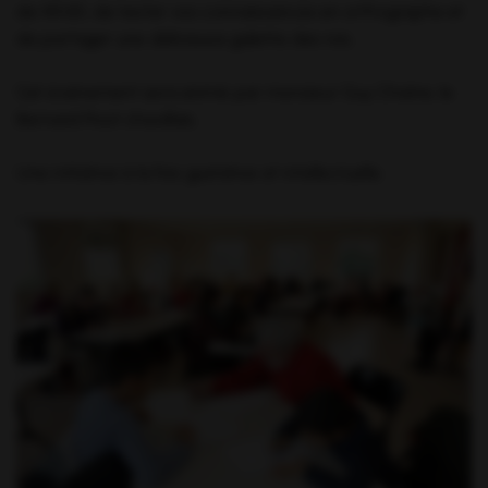
de 14h30, de tester vos connaissances en orthographe et
de partager une délicieuse galette des rois.
Cet événement sera animé par monsieur Guy Chaîne, le
Bernard Pivot chevillais.
Une initiative à la fois gustative et intellectuelle.