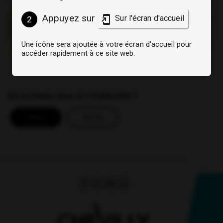
Appuyez sur
Sur l'écran d'accueil
2
Une icône sera ajoutée à votre écran d'accueil pour
Leaflet
|
©
OpenStreetMap
accéder rapidement à ce site web.
Ce contenu vous a-t-il été utile ?
OUI
NON
Facebook
(ouverture dans un nouvel onglet)
Instagram
(ouverture dans un nouvel onglet)
Linkedin
(ouverture dans un nouvel ongle
Whatsapp
(ouverture dans un nouvel o