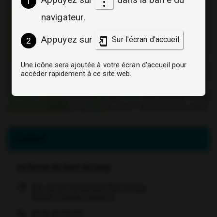
1
navigateur.
Appuyez sur
Sur l'écran d'accueil
2
Une icône sera ajoutée à votre écran d'accueil pour
accéder rapidement à ce site web.
Leaflet
|
©
OpenStreetMap
Informations complémentaires
Contact
La Ferme du Saut du Loup
52, rue du Lieutenant Petit le Roy,
(ouverture dans un nouvel ongle
(ouverture dans un nouvel ong
94550 Chevilly-Larue
01 56 34 04 72