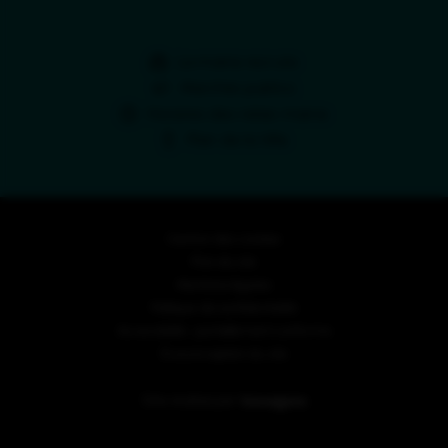
La mairie recrute
Marchés publics
Horaires des relais-mairie
Plan de la Ville
Gestion des cookies
Plan du site
Mentions légales
Politique de confidentialité
Accessibilité : partiellement conforme
Écoconception du site
Inovagora (ouverture dans un nou
Site réalisé par