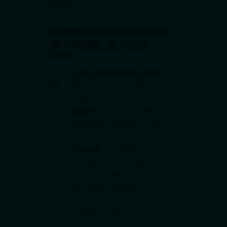
Nous écrire
HORAIRES D'OUVERTURE
DE L'HÔTEL DE VILLE
Lundi, mercredi et jeudi :
de
8h45 à 12h et de 13h30 à
17h30.
Mardi :
de 13h30 à 18h30.
Vendredi :
de 8h45 à 12h et
de 13h30 à 17h.
Samedi :
de 8h45 à 12h pour
accueil, état civil, élections,
action sociale et enfance.
Fermé les samedis 11/07,
18/07, 25/07, 01/08, 08/08,
15/08 et 22/08.