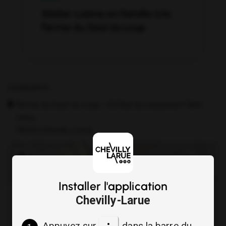
Atelier cuisine en famille à la
Ferme du Saut du Loup
Localisation :
Ferme du Saut du Loup - 52 Rue du Lieutenant Petit
Leroy,
94550 Chevilly-Larue
+
−
Installer l'application
Chevilly-Larue
Appuyez sur
dans la barre du